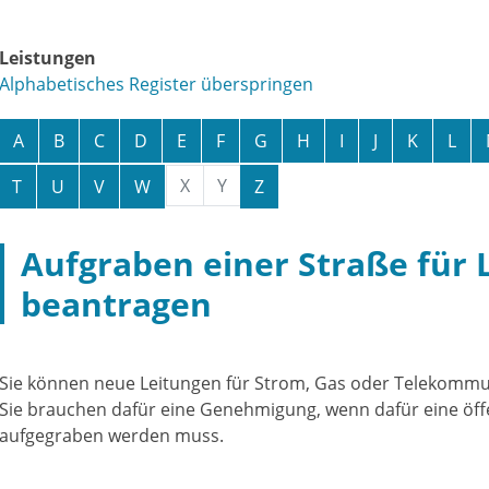
Leistungen
Alphabetisches Register überspringen
A
B
C
D
E
F
G
H
I
J
K
L
X
Y
T
U
V
W
Z
Aufgraben einer Straße für 
beantragen
Sie können neue Leitungen für Strom, Gas oder Telekommun
Sie brauchen dafür eine Genehmigung, wenn dafür eine öff
aufgegraben werden muss.