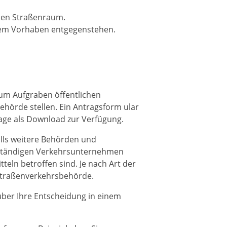
chen Straßenraum.
e dem Vorhaben entgegenstehen.
um Aufgraben öffentlichen
ehörde stellen.
Ein Antragsf
orm ular
ge als
Download zur Verfügung.
ls weitere Behörden und
uständigen Verkehrsunternehmen
tteln betroffen sind.
Je nach Art der
 Straßenverkehrsbehörde.
 über Ihre Entscheidung in einem