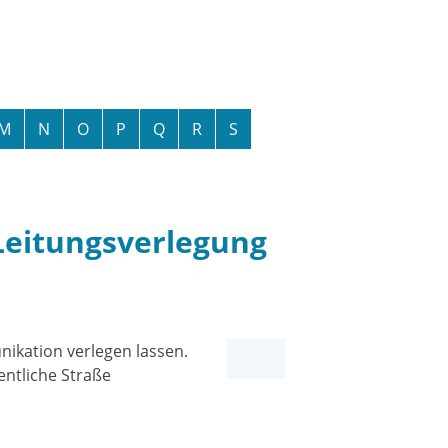
M
N
O
P
Q
R
S
Leitungsverlegung
ikation verlegen lassen.
entliche Straße