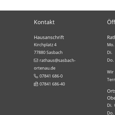
Kontakt
Öf
Hausanschrift
Rat
Kirchplatz 4
Mo. 
77880
Sasbach
Di.
Do.
rathaus@sasbach-
ortenau.de
Wir
07841 686-0
Ter
07841 686-40
Ort
Obe
Di. 
Do. 