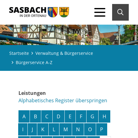
Startseite
Verwaltung & Bürgerservice
Bürgerservice A-Z
Leistungen
Alphabetisches Register überspringen
A
B
C
D
E
F
G
H
I
J
K
L
M
N
O
P