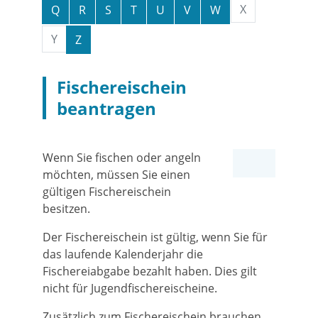
X
Q
R
S
T
U
V
W
Y
Z
Fischereischein
beantragen
Wenn Sie fischen oder angeln
möchten, müssen Sie einen
gültigen Fischereischein
besitzen.
Der Fischereischein ist gültig, wenn Sie für
das laufende Kalenderjahr die
Fischereiabgabe bezahlt haben. Dies gilt
nicht für Jugendfischereischeine.
Zusätzlich zum Fischereischein brauchen