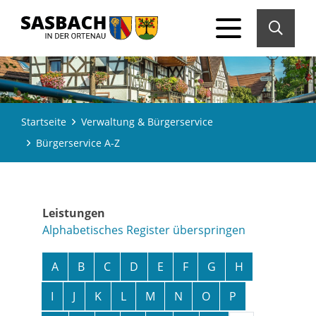
Startseite
Verwaltung & Bürgerservice
Bürgerservice A-Z
Leistungen
Alphabetisches Register überspringen
A
B
C
D
E
F
G
H
I
J
K
L
M
N
O
P