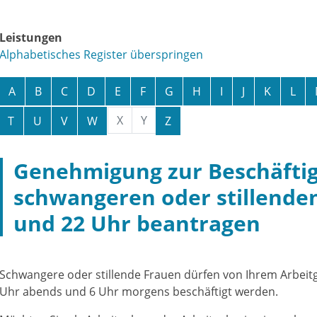
Leistungen
Alphabetisches Register überspringen
A
B
C
D
E
F
G
H
I
J
K
L
X
Y
T
U
V
W
Z
Genehmigung zur Beschäftig
schwangeren oder stillende
und 22 Uhr beantragen
Schwangere oder stillende Frauen dürfen von Ihrem Arbeit
Uhr abends und 6 Uhr morgens beschäftigt werden.