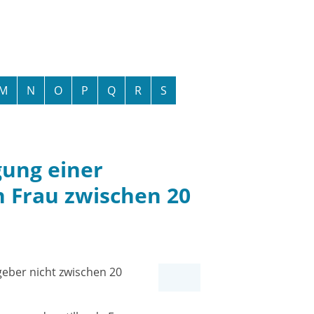
M
N
O
P
Q
R
S
ung einer
n Frau zwischen 20
geber nicht zwischen 20