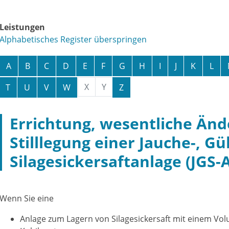
Leistungen
Alphabetisches Register überspringen
A
B
C
D
E
F
G
H
I
J
K
L
X
Y
T
U
V
W
Z
Errichtung, wesentliche Än
Stilllegung einer Jauche-, Gü
Silagesickersaftanlage (JGS-
Wenn Sie eine
Anlage zum Lagern von Silagesickersaft mit einem Vo