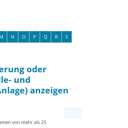
M
N
O
P
Q
R
S
derung oder
lle- und
Anlage) anzeigen
lumen von mehr als 25