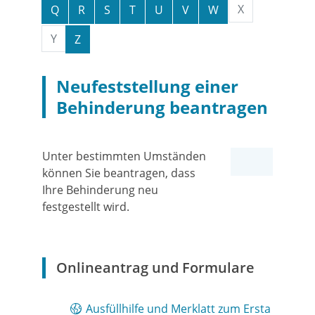
X
Q
R
S
T
U
V
W
Y
Z
Neufeststellung einer
Behinderung beantragen
Unter bestimmten Umständen
können Sie beantragen, dass
Ihre Behinderung neu
festgestellt wird.
Onlineantrag und Formulare
Ausfüllhilfe und Merklatt zum Ersta