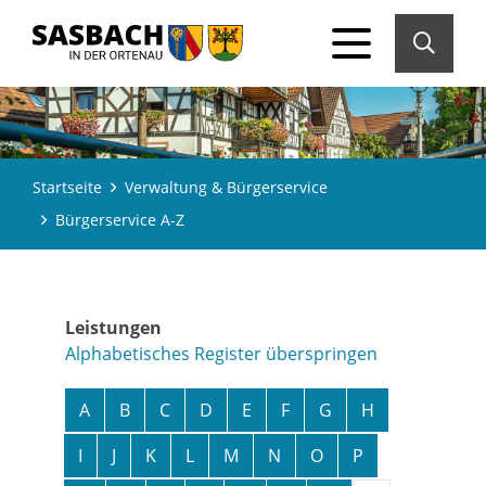
Startseite
Verwaltung & Bürgerservice
Bürgerservice A-Z
Leistungen
Alphabetisches Register überspringen
A
B
C
D
E
F
G
H
I
J
K
L
M
N
O
P