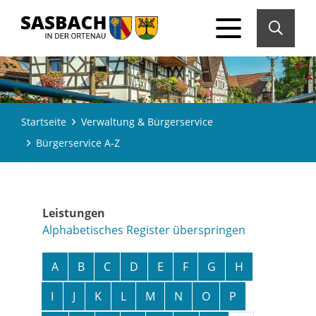
Startseite
Verwaltung & Bürgerservice
Bürgerservice A-Z
Leistungen
Alphabetisches Register überspringen
A
B
C
D
E
F
G
H
I
J
K
L
M
N
O
P