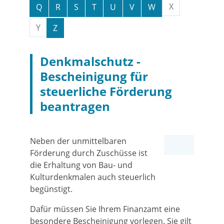
X
Q
R
S
T
U
V
W
Y
Z
Denkmalschutz -
Bescheinigung für
steuerliche Förderung
beantragen
Neben der unmittelbaren
Förderung durch Zuschüsse ist
die Erhaltung von Bau- und
Kulturdenkmalen auch steuerlich
begünstigt.
Dafür müssen Sie Ihrem Finanzamt eine
besondere Bescheinigung vorlegen. Sie gilt