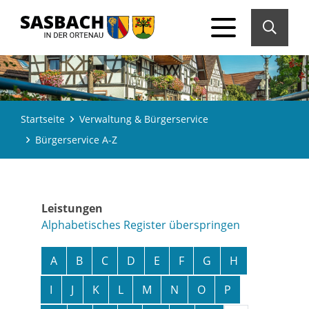
Startseite
Verwaltung & Bürgerservice
Bürgerservice A-Z
Leistungen
Alphabetisches Register überspringen
A
B
C
D
E
F
G
H
I
J
K
L
M
N
O
P