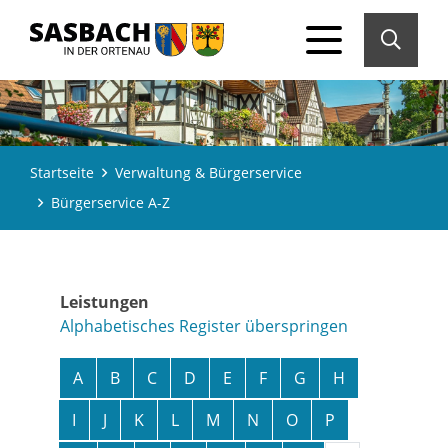
Startseite
Verwaltung & Bürgerservice
Bürgerservice A-Z
Leistungen
Alphabetisches Register überspringen
A
B
C
D
E
F
G
H
I
J
K
L
M
N
O
P