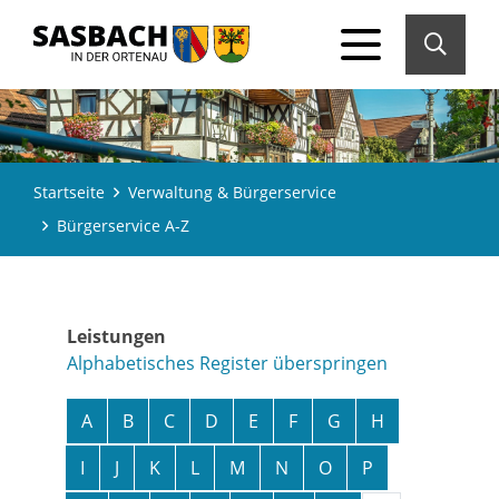
Startseite
Verwaltung & Bürgerservice
Bürgerservice A-Z
Leistungen
Alphabetisches Register überspringen
A
B
C
D
E
F
G
H
I
J
K
L
M
N
O
P