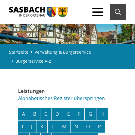
Startseite
Verwaltung & Bürgerservice
Bürgerservice A-Z
Leistungen
Alphabetisches Register überspringen
A
B
C
D
E
F
G
H
I
J
K
L
M
N
O
P