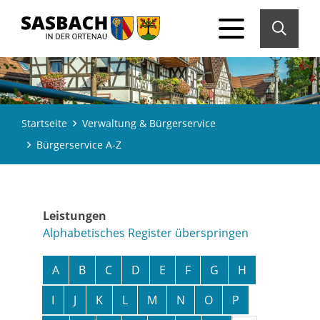
Startseite
Verwaltung & Bürgerservice
Bürgerservice A-Z
Leistungen
Alphabetisches Register überspringen
A
B
C
D
E
F
G
H
I
J
K
L
M
N
O
P