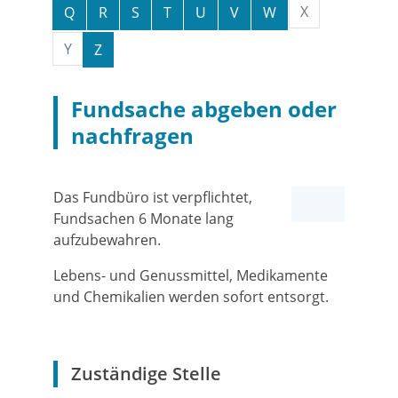
X
Q
R
S
T
U
V
W
Y
Z
Fundsache abgeben oder
nachfragen
Das Fundbüro ist verpflichtet,
Fundsachen 6 Monate lang
aufzubewahren.
Lebens- und Genussmittel, Medikamente
und Chemikalien werden sofort entsorgt.
Zuständige Stelle