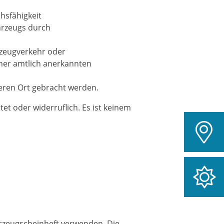
ch
s
fähigkeit
h
r
zeugs durch
zeugverkehr oder
ner amtlich anerkannten
deren Ort gebracht werden.
et oder widerruflich. Es ist keinem
rzeu
g
scheinheft verwenden.
Die