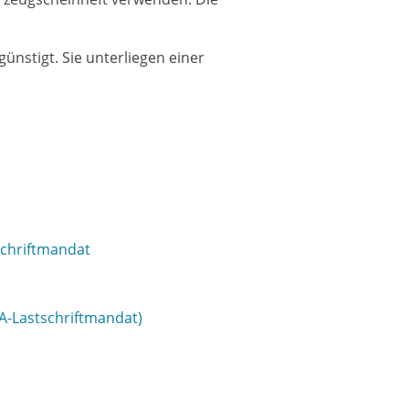
egün
s
tigt. Sie unterliegen einer
schriftmandat
A-Lastschriftmandat)