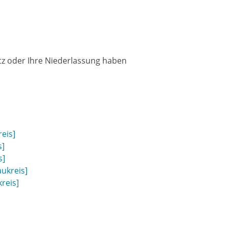
itz oder Ihre Niederlassung haben
eis]
s]
s]
ukreis]
reis]