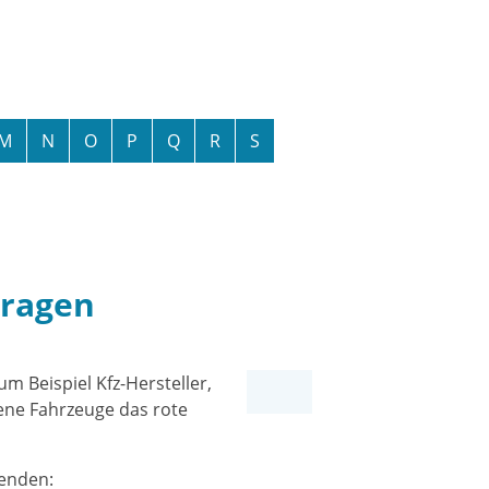
M
N
O
P
Q
R
S
tragen
m Beispiel Kfz-Hersteller,
sene Fahrzeuge das rote
wenden: