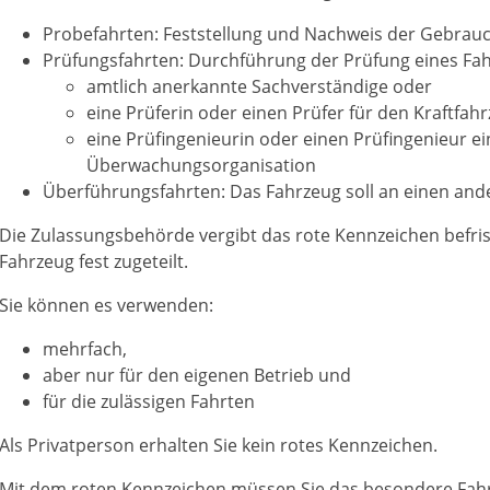
Probefahrten
: Feststellung und Nachweis der Gebrau
Prüfungsfahrten
: Durchführung der Prüfung eines Fa
amtlich anerkannte Sachverständige oder
eine Prüferin oder einen Prüfer für den Kraftfah
r
eine Prüfingenieurin oder einen Prüfingenieur e
i
Überwachungsorganis
a
tion
Überführungsfahrten
: Das Fahrzeug soll an einen an
Die Zulassungsbehörde vergibt das rote Kennzeichen befrist
Fahrzeug fest zugeteilt.
Sie können es verwenden:
mehrfach,
aber nur für den eigenen Betrieb und
für die zulässigen Fahrten
Als Privatperson erhalten Sie kein rotes Kennzeichen.
Mit dem roten Kennzeichen müssen Sie das besondere Fah