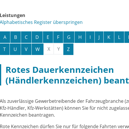
Leistungen
Alphabetisches Register überspringen
A
B
C
D
E
F
G
H
I
J
K
L
X
Y
T
U
V
W
Z
Rotes Dauerkennzeichen
(Händlerkennzeichen) bean
Als zuverlässige Gewerbetreibende der Fahrzeugbranche (zu
Kfz-Händler, Kfz-Werkstätten) können Sie für nicht zugelas
Kennzeichen beantragen.
Rote Kennzeichen dürfen Sie nur für folgende Fahrten ver