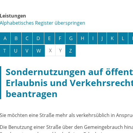
Leistungen
Alphabetisches Register überspringen
A
B
C
D
E
F
G
H
I
J
K
L
X
Y
T
U
V
W
Z
Sondernutzungen auf öffentl
Erlaubnis und Verkehrsrech
beantragen
Sie möchten eine Straße mehr als verkehrsüblich in Ansp
Die Benutzung einer Straße über den Gemeingebrauch hinau