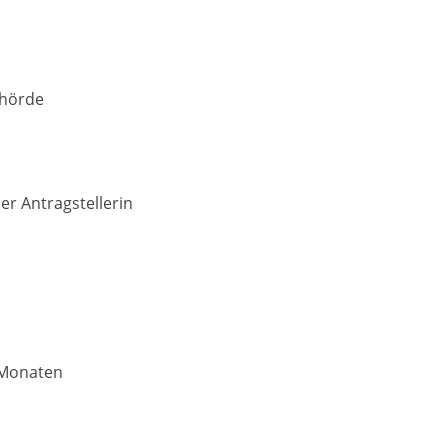
ehörde
er Antragstellerin
i Monaten