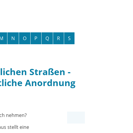
M
N
O
P
Q
R
S
ichen Straßen -
tliche Anordnung
ruch nehmen?
s stellt eine