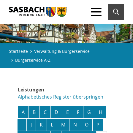
Startseite
Verwaltung & Bürgerservice
Bürgerservice A-Z
Leistungen
Alphabetisches Register überspringen
A
B
C
D
E
F
G
H
I
J
K
L
M
N
O
P