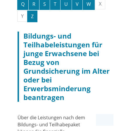
X
Q
R
S
T
U
V
W
Y
Z
Bildungs- und
Teilhabeleistungen für
junge Erwachsene bei
Bezug von
Grundsicherung im Alter
oder bei
Erwerbsminderung
beantragen
Über die Leistungen nach dem
Bildungs- und Teilhabepaket