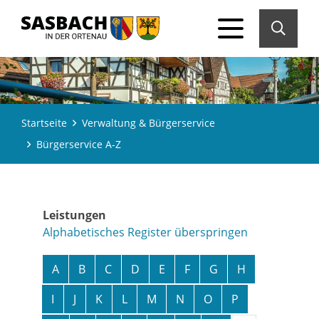
Startseite
Verwaltung & Bürgerservice
Bürgerservice A-Z
Leistungen
Alphabetisches Register überspringen
A
B
C
D
E
F
G
H
I
J
K
L
M
N
O
P