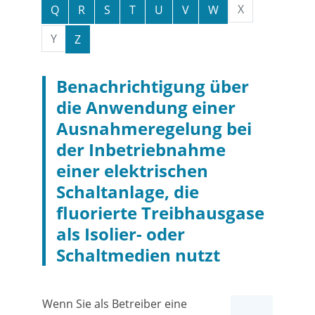
X
Q
R
S
T
U
V
W
Y
Z
Benachrichtigung über
die Anwendung einer
Ausnahmeregelung bei
der Inbetriebnahme
einer elektrischen
Schaltanlage, die
fluorierte Treibhausgase
als Isolier- oder
Schaltmedien nutzt
Wenn Sie als Betreiber eine