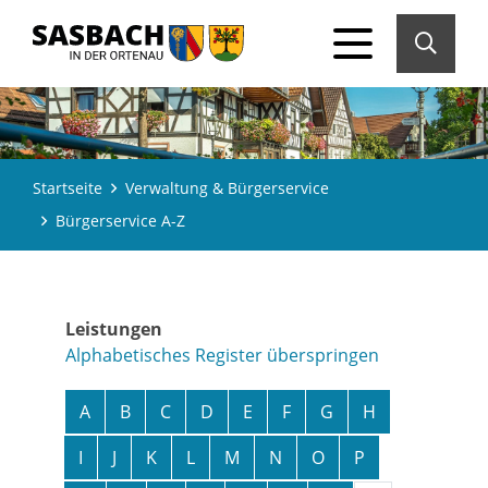
Startseite
Verwaltung & Bürgerservice
Bürgerservice A-Z
Leistungen
Alphabetisches Register überspringen
A
B
C
D
E
F
G
H
I
J
K
L
M
N
O
P