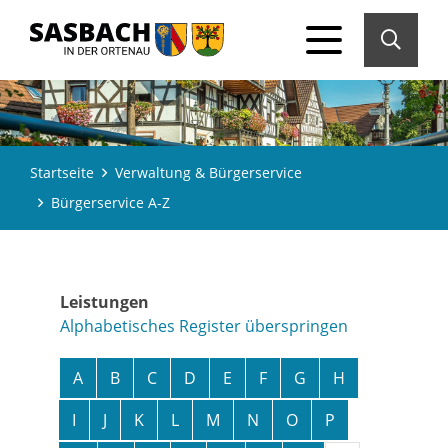
Startseite
Verwaltung & Bürgerservice
Bürgerservice A-Z
Leistungen
Alphabetisches Register überspringen
A
B
C
D
E
F
G
H
I
J
K
L
M
N
O
P