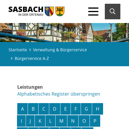
Startseite
Verwaltung & Bürgerservice
Bürgerservice A-Z
Leistungen
Alphabetisches Register überspringen
A
B
C
D
E
F
G
H
I
J
K
L
M
N
O
P