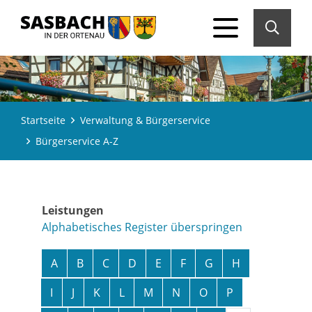
Startseite
Verwaltung & Bürgerservice
Bürgerservice A-Z
Leistungen
Alphabetisches Register überspringen
A
B
C
D
E
F
G
H
I
J
K
L
M
N
O
P