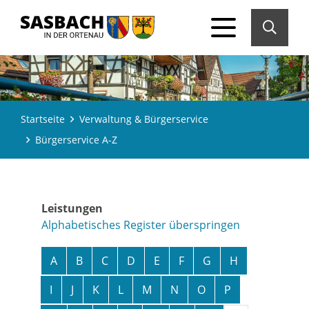
Startseite
Verwaltung & Bürgerservice
Bürgerservice A-Z
Leistungen
Alphabetisches Register überspringen
A
B
C
D
E
F
G
H
I
J
K
L
M
N
O
P