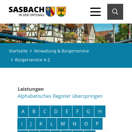
Startseite
Verwaltung & Bürgerservice
Bürgerservice A-Z
Leistungen
Alphabetisches Register überspringen
A
B
C
D
E
F
G
H
I
J
K
L
M
N
O
P