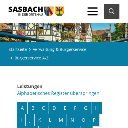
Startseite
Verwaltung & Bürgerservice
Bürgerservice A-Z
Leistungen
Alphabetisches Register überspringen
A
B
C
D
E
F
G
H
I
J
K
L
M
N
O
P