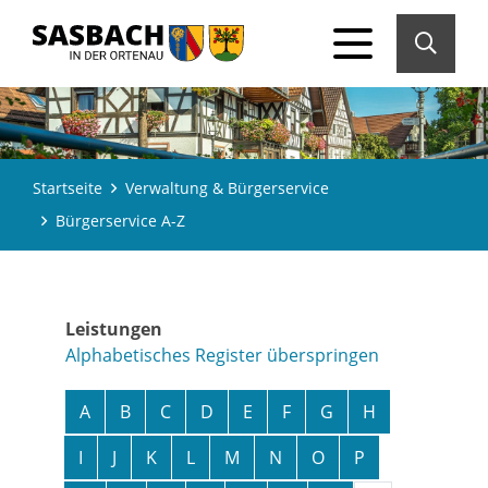
Startseite
Verwaltung & Bürgerservice
Bürgerservice A-Z
Leistungen
Alphabetisches Register überspringen
A
B
C
D
E
F
G
H
I
J
K
L
M
N
O
P