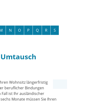
M
N
O
P
Q
R
S
- Umtausch
hren Wohnsitz längerfristig
er beruflicher Bindungen
all ist Ihr ausländischer
r sechs Monate müssen Sie Ihren