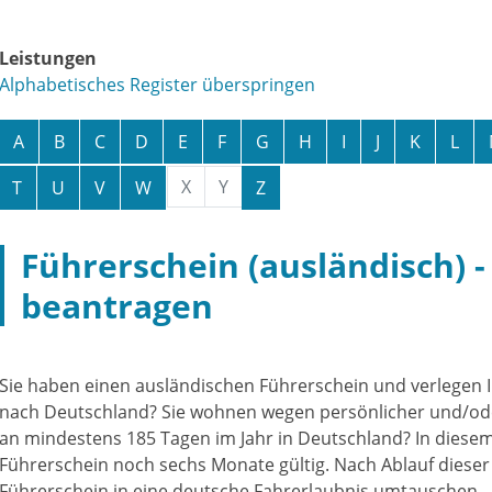
Leistungen
Alphabetisches Register überspringen
A
B
C
D
E
F
G
H
I
J
K
L
X
Y
T
U
V
W
Z
Führerschein (ausländisch) 
beantragen
Sie haben einen ausländischen Führerschein und verlegen I
nach Deutschland? Sie wohnen wegen persönlicher und/od
an mindestens 185 Tagen im Jahr in Deutschland? In diesem F
Führerschein noch sechs Monate gültig. Nach Ablauf diese
Führerschein in eine deutsche Fahrerlaubnis umtauschen.