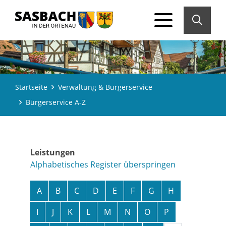
Startseite
Verwaltung & Bürgerservice
Bürgerservice A-Z
Leistungen
Alphabetisches Register überspringen
A
B
C
D
E
F
G
H
I
J
K
L
M
N
O
P