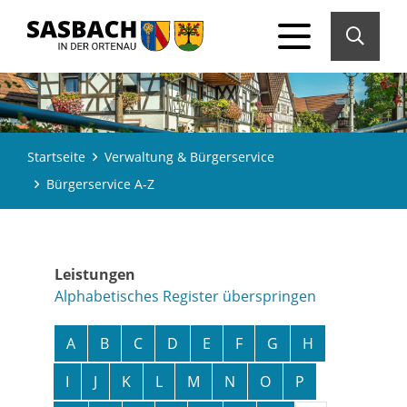
Startseite
Verwaltung & Bürgerservice
Bürgerservice A-Z
Leistungen
Alphabetisches Register überspringen
A
B
C
D
E
F
G
H
I
J
K
L
M
N
O
P