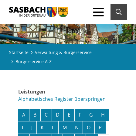
Startseite
Verwaltung & Bürgerservice
Bürgerservice A-Z
Leistungen
Alphabetisches Register überspringen
A
B
C
D
E
F
G
H
I
J
K
L
M
N
O
P