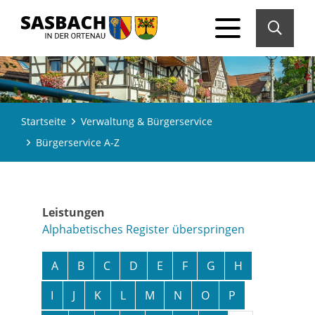
Startseite
Verwaltung & Bürgerservice
Bürgerservice A-Z
Leistungen
Alphabetisches Register überspringen
A
B
C
D
E
F
G
H
I
J
K
L
M
N
O
P