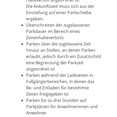
Halteverbot angeordnet ist
Die Ankunftszeit muss sich aus der
Einstellung auf einer Parkscheibe
ergeben.
Überschreiten der zugelassenen
Parkdauer im Bereich e
i
nes
Zonenhalteverbots
Parken über die zugelassene Zeit
hinaus an Stellen, an d
e
nen Parken
erlaubt, jedoch durch ein Zusatzschild
eine B
e
grenzung der Parkzeit
angeordnet ist
Parken während der Ladezeiten in
Fußgängerbereichen, in denen das
Be- und Entladen für bestimmte
Zeiten freig
e
geben ist
Parken bis zu drei Stunden auf
Parkplätzen für Anwohn
e
rinnen und
Anwohner