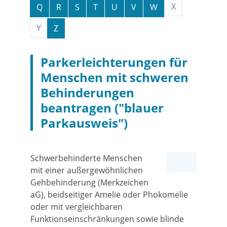
X
Q
R
S
T
U
V
W
Y
Z
Parkerleichterungen für
Menschen mit schweren
Behinderungen
beantragen ("blauer
Parkausweis")
Schwerbehinderte Menschen
mit einer außergewöhnlichen
Gehbehinderung (Merkzeichen
aG), beidseitiger Amelie oder Phokomelie
oder mit vergleichbaren
Funktionseinschränkungen sowie blinde