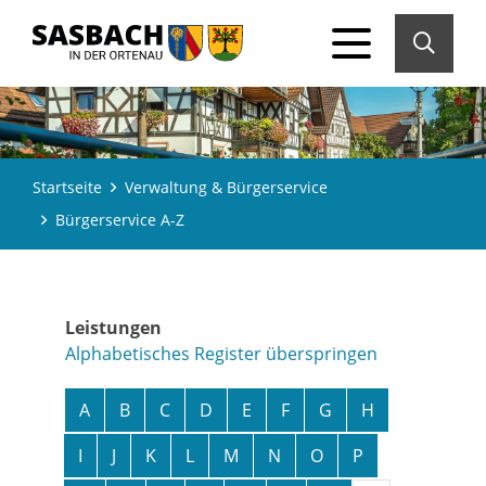
Startseite
Verwaltung & Bürgerservice
Bürgerservice A-Z
Leistungen
Alphabetisches Register überspringen
A
B
C
D
E
F
G
H
I
J
K
L
M
N
O
P