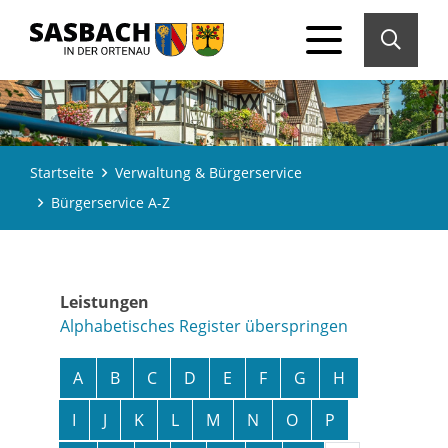
Startseite
Verwaltung & Bürgerservice
Bürgerservice A-Z
Leistungen
Alphabetisches Register überspringen
A
B
C
D
E
F
G
H
I
J
K
L
M
N
O
P