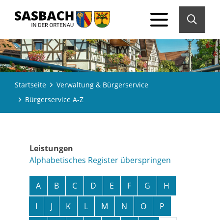
Startseite
Verwaltung & Bürgerservice
Bürgerservice A-Z
Leistungen
Alphabetisches Register überspringen
A
B
C
D
E
F
G
H
I
J
K
L
M
N
O
P