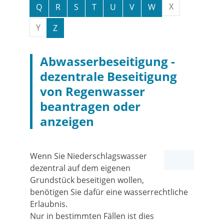
X
Q
R
S
T
U
V
W
Y
Z
Abwasserbeseitigung -
dezentrale Beseitigung
von Regenwasser
beantragen oder
anzeigen
Wenn Sie Niederschlagswasser
dezentral auf dem eigenen
Grundstück beseitigen wollen,
benötigen Sie dafür eine wasserrechtliche
Erlaubnis.
Nur in bestimmten Fällen ist dies