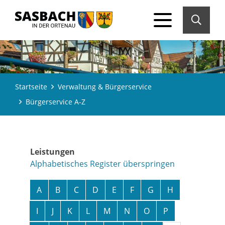
Startseite
Verwaltung & Bürgerservice
Bürgerservice A-Z
Leistungen
Alphabetisches Register überspringen
A
B
C
D
E
F
G
H
I
J
K
L
M
N
O
P