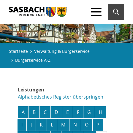
Startseite
Verwaltung & Bürgerservice
Bürgerservice A-Z
Leistungen
Alphabetisches Register überspringen
A
B
C
D
E
F
G
H
I
J
K
L
M
N
O
P