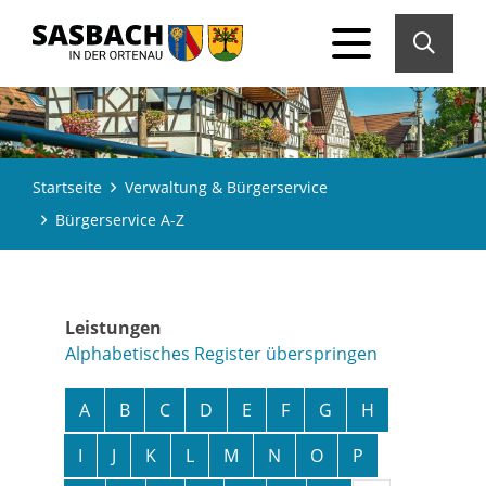
Startseite
Verwaltung & Bürgerservice
Bürgerservice A-Z
Leistungen
Alphabetisches Register überspringen
A
B
C
D
E
F
G
H
I
J
K
L
M
N
O
P