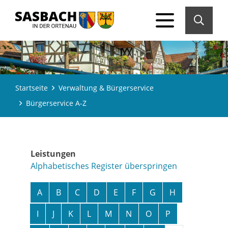
Startseite
Verwaltung & Bürgerservice
Bürgerservice A-Z
Leistungen
Alphabetisches Register überspringen
A
B
C
D
E
F
G
H
I
J
K
L
M
N
O
P