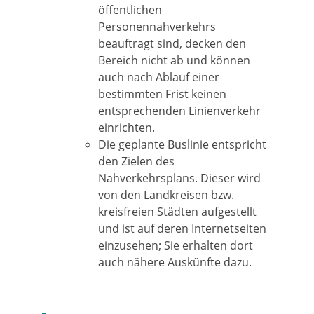
öffentlichen
Personennahverkehrs
beau
f
tragt sind, decken den
Bereich nicht ab und kö
n
nen
auch nach Ablauf einer
bestimmten Frist ke
i
nen
entsprechenden Linienverkehr
einric
h
ten.
Die geplante Buslinie entspricht
den Zielen des
Nahverkehrsplans. Dieser wird
von den Landkreisen bzw.
kreisfreien Städten aufgestellt
und ist auf deren Internetseiten
einzusehen; Sie erhalten dort
auch nähere Auskünfte dazu.