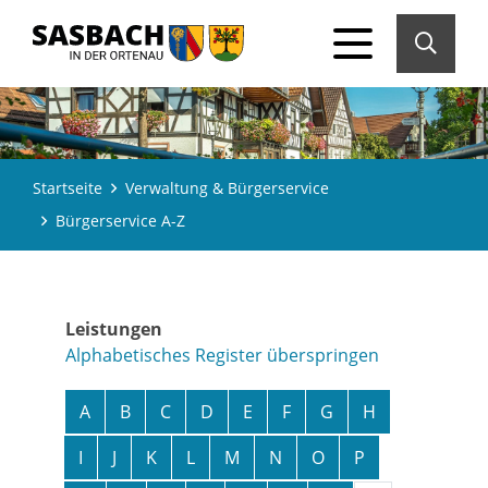
Startseite
Verwaltung & Bürgerservice
Bürgerservice A-Z
Leistungen
Alphabetisches Register überspringen
A
B
C
D
E
F
G
H
I
J
K
L
M
N
O
P