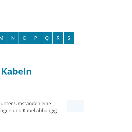
M
N
O
P
Q
R
S
 Kabeln
e unter Umständen eine
ungen und Kabel abhängig.