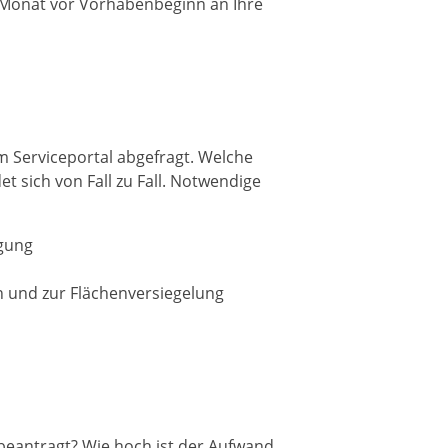
n Monat vor Vorhabenbeginn an Ihre
m Serviceportal abgefragt. Welche
 sich von Fall zu Fall. Notwendige
egung
 und zur Flächenversiegelung
beantragt? Wie hoch ist der Aufwand