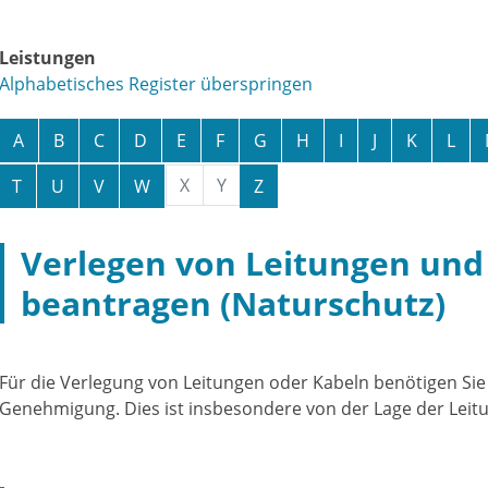
Leistungen
Alphabetisches Register überspringen
A
B
C
D
E
F
G
H
I
J
K
L
X
Y
T
U
V
W
Z
Verlegen von Leitungen und
beantragen (Naturschutz)
Für die Verlegung von Leitungen oder Kabeln benötigen Si
Genehmigung. Dies ist insbesondere von der Lage der Leit