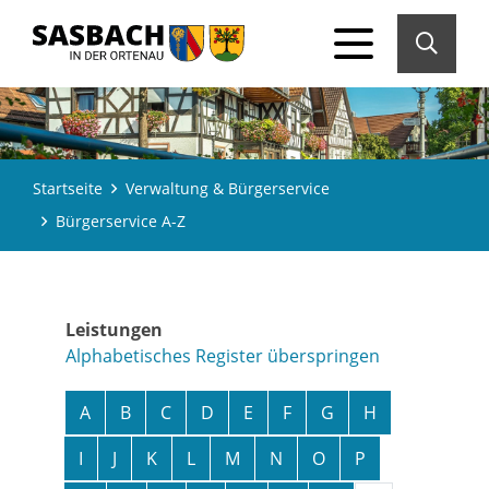
Startseite
Verwaltung & Bürgerservice
Bürgerservice A-Z
Leistungen
Alphabetisches Register überspringen
A
B
C
D
E
F
G
H
I
J
K
L
M
N
O
P