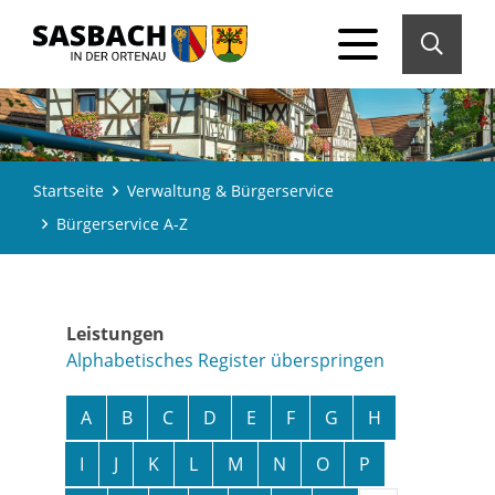
Startseite
Verwaltung & Bürgerservice
Bürgerservice A-Z
Leistungen
Alphabetisches Register überspringen
A
B
C
D
E
F
G
H
I
J
K
L
M
N
O
P