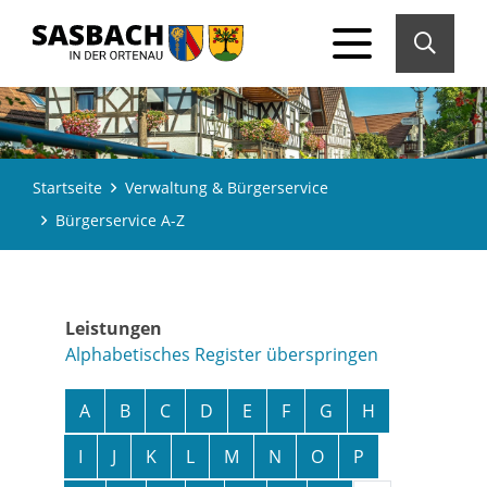
Startseite
Verwaltung & Bürgerservice
Bürgerservice A-Z
Leistungen
Alphabetisches Register überspringen
A
B
C
D
E
F
G
H
I
J
K
L
M
N
O
P