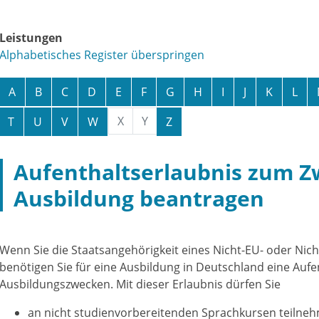
Leistungen
Alphabetisches Register überspringen
A
B
C
D
E
F
G
H
I
J
K
L
X
Y
T
U
V
W
Z
Aufenthaltserlaubnis zum Z
Ausbildung beantragen
Wenn Sie die Staatsangehörigkeit eines Nicht-EU- oder Nich
benötigen Sie für eine Ausbildung in Deutschland eine Aufe
Ausbildungszwecken. Mit dieser Erlaubnis dürfen Sie
an nicht studienvorbereitenden Sprachkursen teilneh