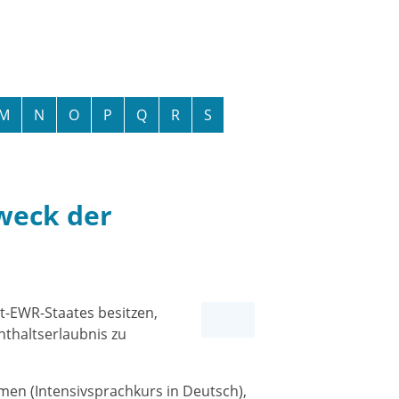
M
N
O
P
Q
R
S
weck der
t-EWR-Staates besitzen,
nthaltserlaubnis zu
men (Intensivsprachkurs in Deutsch),