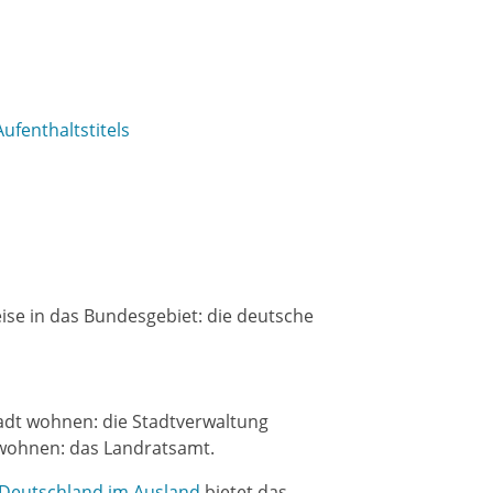
ufenthaltstitels
eise in das Bundesgebiet: die deutsche
tadt wohnen: die Stadtverwaltung
 wohnen: das Landratsamt.
 Deutschland im Ausland
bietet das