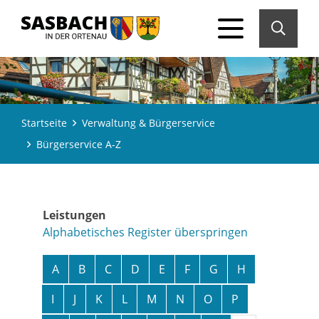
Startseite
Verwaltung & Bürgerservice
Bürgerservice A-Z
Leistungen
Alphabetisches Register überspringen
A
B
C
D
E
F
G
H
I
J
K
L
M
N
O
P