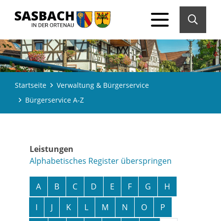
Startseite
Verwaltung & Bürgerservice
Bürgerservice A-Z
Leistungen
Alphabetisches Register überspringen
A
B
C
D
E
F
G
H
I
J
K
L
M
N
O
P