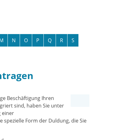
M
N
O
P
Q
R
S
ntragen
ige Beschäftigung Ihren
riert sind, haben Sie unter
 einer
 spezielle Form der Duldung, die Sie