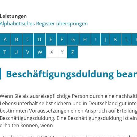
Leistungen
Alphabetisches Register überspringen
A
B
C
D
E
F
G
H
I
J
K
L
X
Y
T
U
V
W
Z
Beschäftigungsduldung bea
Wenn Sie als ausreisepflichtige Person durch eine nachhalt
Lebensunterhalt selbst sichern und in Deutschland gut integ
bestimmten Voraussetzungen einen Anspruch auf Erteilung
Beschäftigungsduldung. Eine Beschäftigungsduldung ist eine
erhalten können, wenn