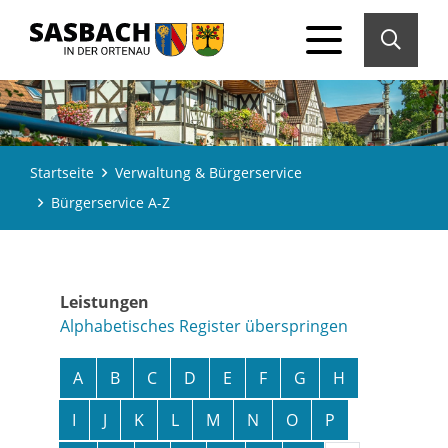
Startseite
Verwaltung & Bürgerservice
Bürgerservice A-Z
Leistungen
Alphabetisches Register überspringen
A
B
C
D
E
F
G
H
I
J
K
L
M
N
O
P