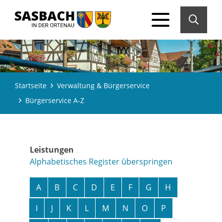
Startseite
Verwaltung & Bürgerservice
Bürgerservice A-Z
Leistungen
Alphabetisches Register überspringen
A
B
C
D
E
F
G
H
I
J
K
L
M
N
O
P