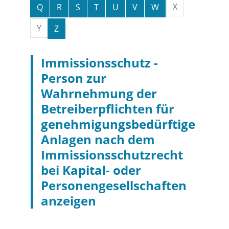
X
Q
R
S
T
U
V
W
Y
Z
Immissionsschutz -
Person zur
Wahrnehmung der
Betreiberpflichten für
genehmigungsbedürftige
Anlagen nach dem
Immissionsschutzrecht
bei Kapital- oder
Personengesellschaften
anzeigen