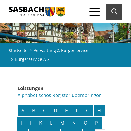
Startseite
Verwaltung & Bürgerservice
Bürgerservice A-Z
Leistungen
Alphabetisches Register überspringen
A
B
C
D
E
F
G
H
I
J
K
L
M
N
O
P