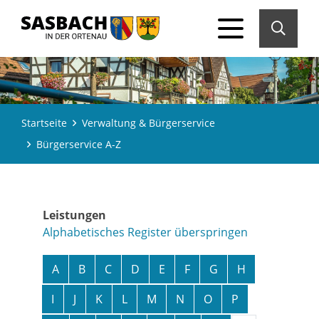
Startseite
Verwaltung & Bürgerservice
Bürgerservice A-Z
Leistungen
Alphabetisches Register überspringen
A
B
C
D
E
F
G
H
I
J
K
L
M
N
O
P