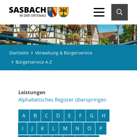
Startseite
Verwaltung & Bürgerservice
Bürgerservice A-Z
Leistungen
Alphabetisches Register überspringen
A
B
C
D
E
F
G
H
I
J
K
L
M
N
O
P