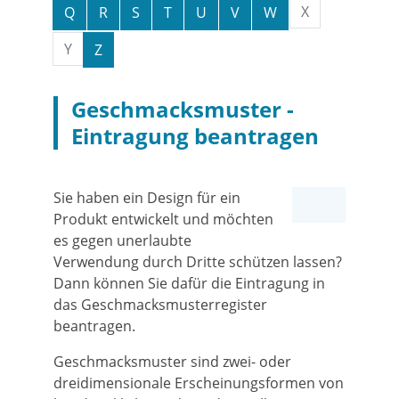
X
Q
R
S
T
U
V
W
Y
Z
Geschmacksmuster -
Eintragung beantragen
Sie haben ein Design für ein
Produkt entwickelt und möchten
es gegen unerlaubte
Verwendung durch Dritte schützen lassen?
Dann können Sie dafür die Eintragung in
das Geschmacksmusterregister
beantragen.
Geschmacksmuster sind zwei- oder
dreidimensionale Ersc
heinungsformen von